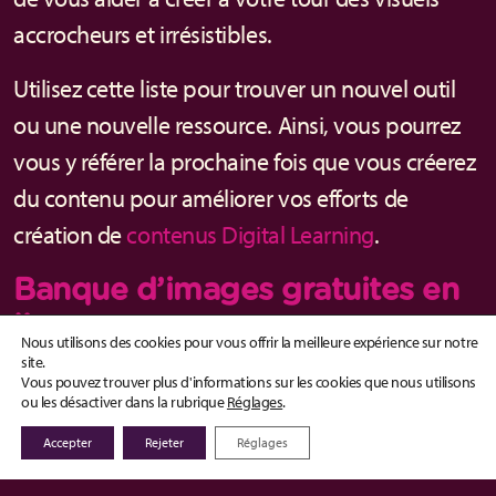
accrocheurs et irrésistibles.
Utilisez cette liste pour trouver un nouvel outil
ou une nouvelle ressource. Ainsi, vous pourrez
vous y référer la prochaine fois que vous créerez
du contenu pour améliorer vos efforts de
création de
contenus Digital Learning
.
Banque d’images gratuites en
ligne
Nous utilisons des cookies pour vous offrir la meilleure expérience sur notre
site.
Pexels : la référence pour des
Vous pouvez trouver plus d'informations sur les cookies que nous utilisons
photos de qualité
ou les désactiver dans la rubrique
Réglages
.
Accepter
Rejeter
Réglages
Pexels
fournit des photos en haute qualité,
entièrement gratuites et sous licence Pexels.