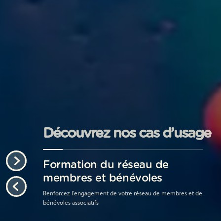
Découvrez nos cas d’usage
éseaux
Formation du réseau de
F
membres et bénévoles
p
formances
Renforcez l’engagement de votre réseau de membres et de
Fa
bénévoles associatifs
ex