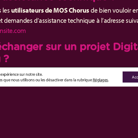
 les
utilisateurs de MOS Chorus
de bien vouloir e
et demandes d’assistance technique à l’adresse suiva
nsite.com
échanger sur un projet Digit
 ?
es de renseignements et de démonstration, rempliss
 expérience sur notre site.
Acc
s que nous utilisons ou les désactiver dans la rubrique
Réglages
.
être recontacté rapidement :