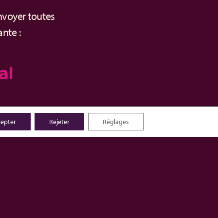
nvoyer toutes
nte :
al
ez le formulaire
epter
Rejeter
Réglages