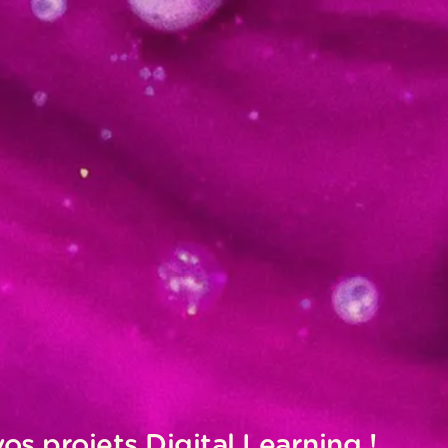
Blog
Société
Contact
Gestion des contenus
CMS et outil auteur
Blog
Société
Contact
s projets Digital Learning !