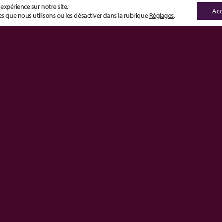
 expérience sur notre site.
Acc
s que nous utilisons ou les désactiver dans la rubrique
Réglages
.
Application Mobile Learnin
Notre application mobile MOS Universal Playe
adresser les populations d’apprenants nomade
découvriront une nouvelle expérience de form
personnalisable, et disponible en mode con