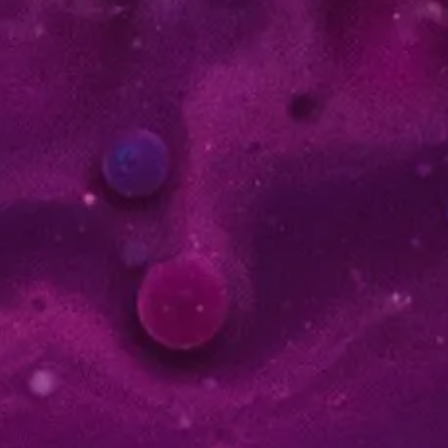
Blog
Société
Contact
Gestion des contenus
CMS et outil auteur
Blog
Société
Contact