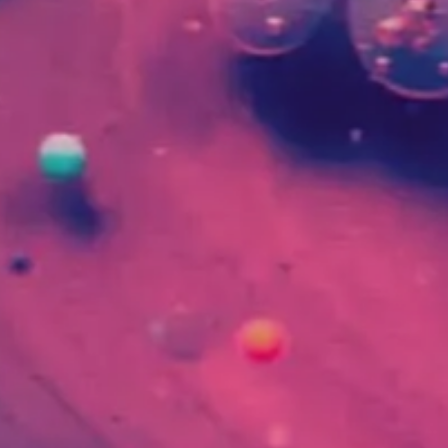
Blog
Société
Contact
Gestion des contenus
CMS et outil auteur
Blog
Société
Contact