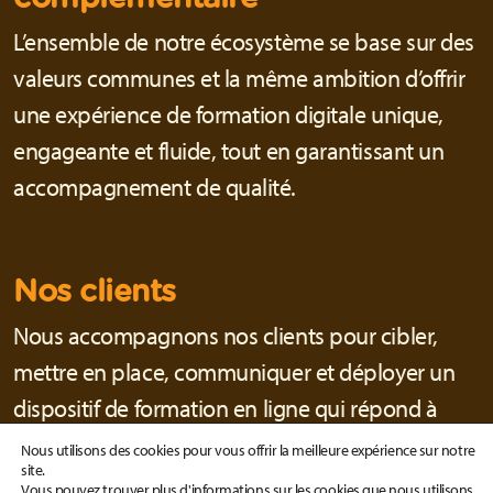
L’ensemble de notre écosystème se base sur des
valeurs communes et la même ambition d’offrir
une expérience de formation digitale unique,
engageante et fluide, tout en garantissant un
accompagnement de qualité.
Nos clients
Nous accompagnons nos clients pour cibler,
mettre en place, communiquer et déployer un
dispositif de formation en ligne qui répond à
leurs objectifs et s’adapte à leur environnement.
Nous utilisons des cookies pour vous offrir la meilleure expérience sur notre
site.
Vous pouvez trouver plus d'informations sur les cookies que nous utilisons