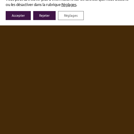
ou les désactiver dans la rubrique
Réglages
.
Découvrir nos clients et leurs projets
Accepter
Rejeter
Réglages
Nos partenaires