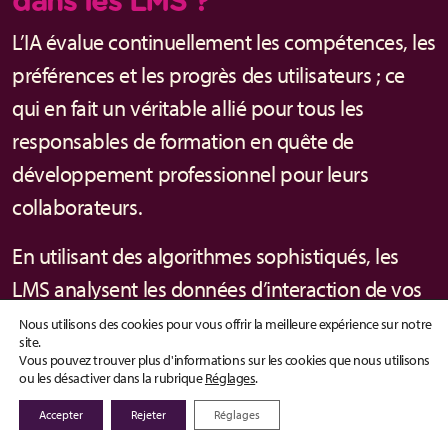
dans les LMS ?
L’IA évalue continuellement les compétences, les
préférences et les progrès des utilisateurs ; ce
qui en fait un véritable allié pour tous les
responsables de formation en quête de
développement professionnel pour leurs
collaborateurs.
En utilisant des algorithmes sophistiqués, les
LMS analysent les données d’interaction de vos
apprenants et la façon dont chacun d’entre eux
Nous utilisons des cookies pour vous offrir la meilleure expérience sur notre
site.
interagit avec le matériel pédagogique.
Vous pouvez trouver plus d'informations sur les cookies que nous utilisons
ou les désactiver dans la rubrique
Réglages
.
Par exemple, si votre collaborateur montre une
Accepter
Rejeter
Réglages
maitrise rapide d’un sujet, le système peut lui